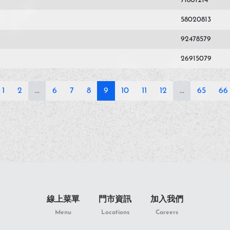
71801214
58020813
92478579
26915079
1
2
...
6
7
8
9
10
11
12
...
65
66
線上菜單
門市資訊
加入我們
Menu
Locations
Careers