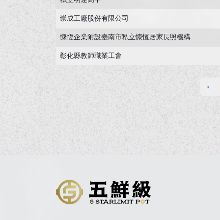
私立明達高中
崇成工廠股份有限公司
慷恆企業附設臺南市私立慷恆居家長照機構
彰化縣教師職業工會
‹