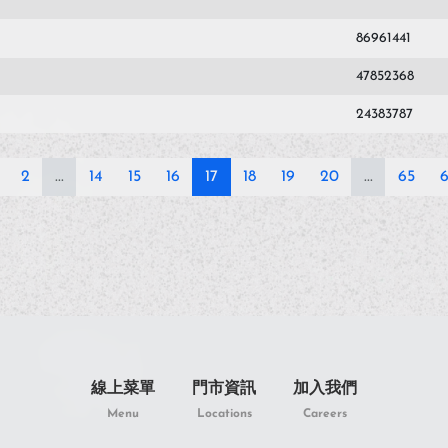
86961441
47852368
24383787
2
...
14
15
16
17
18
19
20
...
65
線上菜單
門市資訊
加入我們
Menu
Locations
Careers