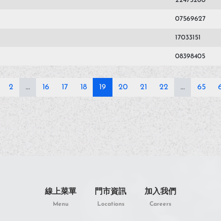
22475260
07569627
17033151
08398405
2
...
16
17
18
19
20
21
22
...
65
線上菜單
門市資訊
加入我們
Menu
Locations
Careers